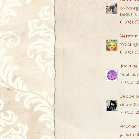
oh honey !
beautifu
6 MEI 2
Hermine
Prachtig!
6 MEI 2
Tania
zei
Heel leuk
7 MEI 2
Debbie
z
Beautiful
7 MEI 2
Anoniem 
great col