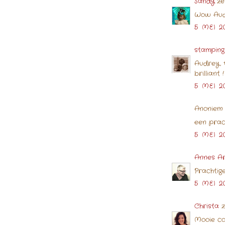
Sandy
ze
Wow Audr
5 MEI 2
stamping
Audrey, t
brilliant !
5 MEI 2
Anoniem 
een prach
5 MEI 2
Annes A
Prachtig
5 MEI 2
Christa
z
Mooie co