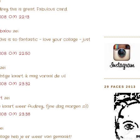
i
ey this is great. Fabulous card.
008 OM 22:13
balou
zei
his is so fantastic - love your collage - just
008 OM 22:50
zei
tige kaart. ik mag voraal de uil
008 OM 23:32
29 FACES 2013
rt
zei
e kaart weer Audrey, fijne dag morgen ;o))
008 OM 23:38
ei
llage heb je er weer van gemaakt!