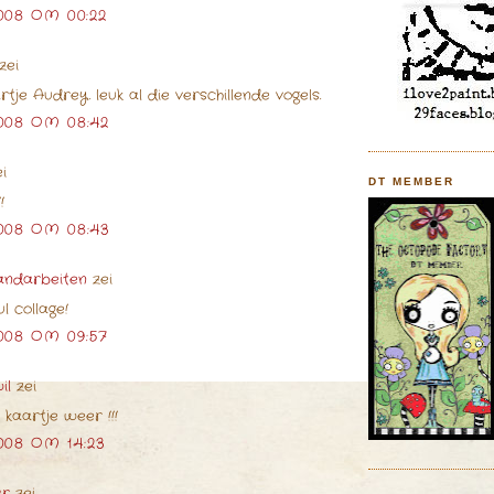
008 OM 00:22
zei
tje Audrey. leuk al die verschillende vogels.
008 OM 08:42
i
DT MEMBER
!
008 OM 08:43
andarbeiten
zei
l collage!
008 OM 09:57
il
zei
 kaartje weer !!!
008 OM 14:23
ar
zei