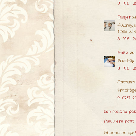
7 MEI 2
Ginger
ze
Audrey j
simle whe
8 MEI 2
Anita
zei
Prachtig 
8 MEI 2
Anoniem 
Prachtig
9 MEI 2
Een reactie po
Nieuwere post
Abonneren op: