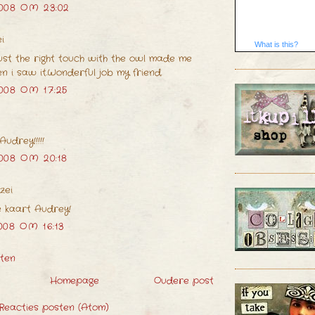
008 OM 23:02
i
What is this?
ust the right touch with the owl made me
n i saw it.Wonderful job my friend.
008 OM 17:25
Audrey!!!!!
008 OM 20:18
zei
e kaart Audrey!
008 OM 16:13
sten
Homepage
Oudere post
Reacties posten (Atom)