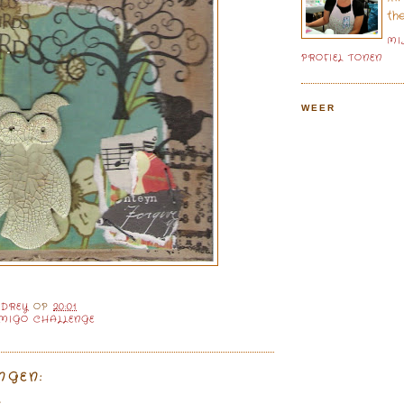
th
MI
PROFIEL TONEN
WEER
UDREY
OP
20:01
MIGO CHALLENGE
NGEN: