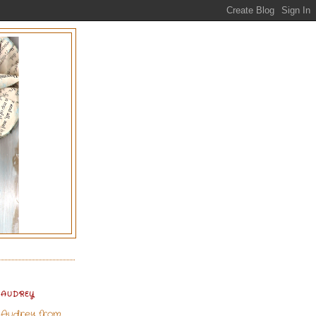
AUDREY
m Audrey from