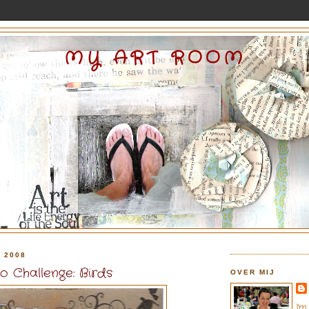
MY ART ROOM
 2008
 Challenge: Birds
OVER MIJ
I'