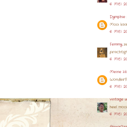
6 MEI 2
Dymphie
Mooi kaar
6 MEI 2
Femmy
ze
prachtig!!
6 MEI 2
Meine H
Wonderfu
6 MEI 2
vintage w
heel mooi
6 MEI 2
AlexaCz