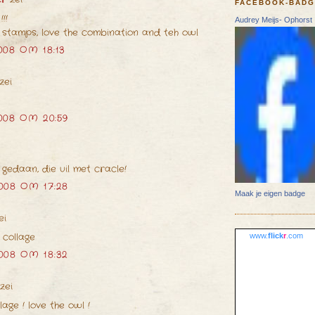
FACEBOOK-BAD
!!
Audrey Meijs- Ophorst
l stamps, love the combination and teh owl
008 OM 18:13
zei
008 OM 20:59
 gedaan, die uil met cracle!
008 OM 17:28
Maak je eigen badge
ei
 collage
www.
flick
r
.com
008 OM 18:32
zei
lage ! love the owl !