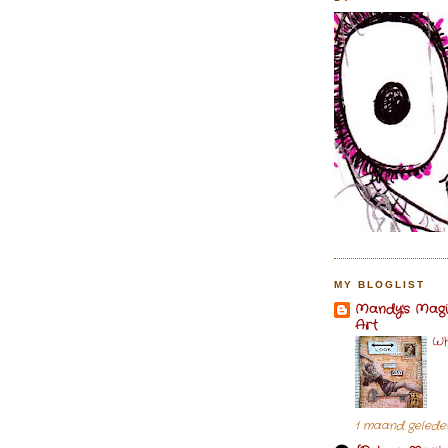
MY BLOGLIST
Mandy's Magi
Art
Wh
1 maand gelede