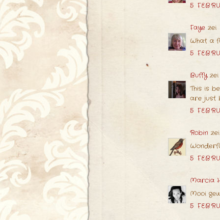
5 FEBRU
Faye
zei
What a fa
5 FEBRU
Buffy
zei
This is b
are just 
5 FEBRU
Robin
zei
Wonderfu
5 FEBRU
Marcia H
Mooi gewo
5 FEBRU