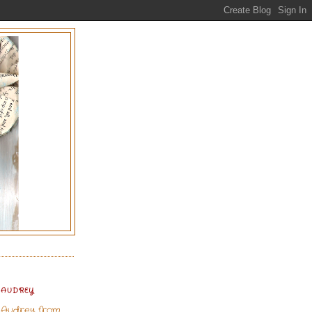
AUDREY
m Audrey from