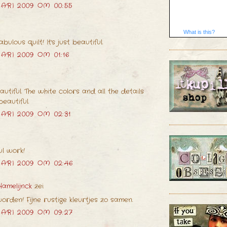
ARI 2009 OM 00:55
What is this?
bulous quilt! It's just beautiful.
ARI 2009 OM 01:16
eautiful. The white colors and all the details
beautiful.
ARI 2009 OM 02:31
l work!
ARI 2009 OM 02:46
amelijnck
zei
rden! Fijne rustige kleurtjes zo samen.
ARI 2009 OM 09:27