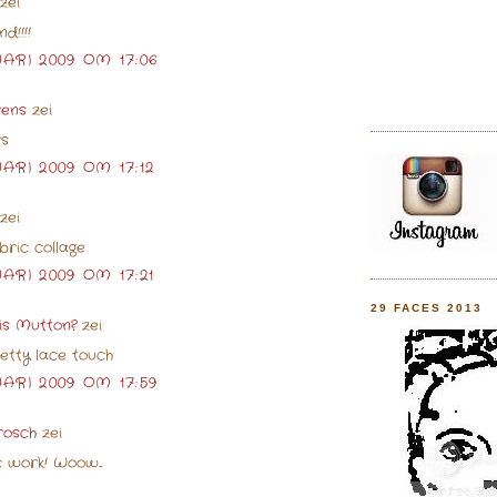
zei
d!!!!
ARI 2009 OM 17:06
vens
zei
rs
ARI 2009 OM 17:12
zei
bric collage
ARI 2009 OM 17:21
29 FACES 2013
his Mutton?
zei
pretty lace touch
ARI 2009 OM 17:59
rosch
zei
 work! Woow...