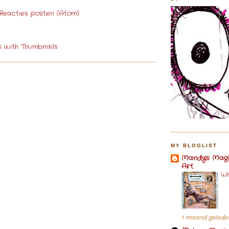
Reacties posten (Atom)
MY BLOGLIST
Mandy's Magi
Art
Wh
1 maand gelede