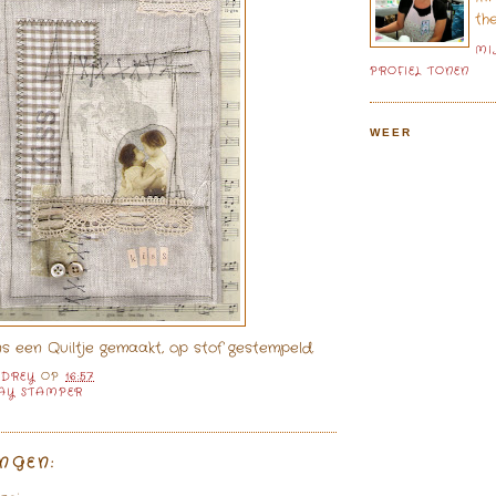
th
MI
PROFIEL TONEN
WEER
 een Quiltje gemaakt, op stof gestempeld.
UDREY
OP
16:57
AY STAMPER
NGEN: