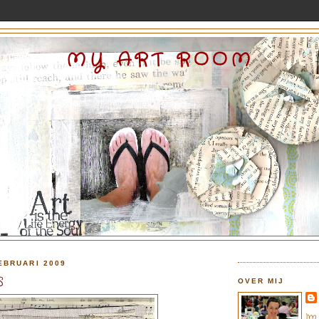
MY ART ROOM
EBRUARI 2009
S
OVER MIJ
I'