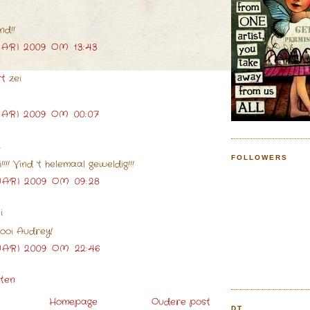
nd!!
ARI 2009 OM 13:43
rt
zei
ARI 2009 OM 00:07
i
FOLLOWERS
!!! Vind 't helemaal geweldig!!!
ARI 2009 OM 09:28
i
ooi Audrey!
ARI 2009 OM 22:46
sten
Homepage
Oudere post
DT