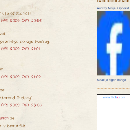
FACEBOOK-BAD
Audrey Meijs- Ophorst
 use of fabrics!!
ARI 2009 OM 20:56
zei
prachtige collage Audrey.
ARI 2009 OM 21:01
!!
ARI 2009 OM 21:02
Maak je eigen badge
zei
hitterend Audrey!
www.
flick
r
.com
ARI 2009 OM 23:06
inson
zei
e is beautiful!