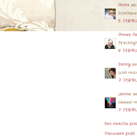
Anita
zei
Schittere
5 FEBRU
Annes A
Prachtig!!
6 FEBRU
Sanny
ze
Wat mooi!
7 FEBRU
Jennie
ze
Heeeel m
7 FEBRU
Een reactie po
Nieuwere post