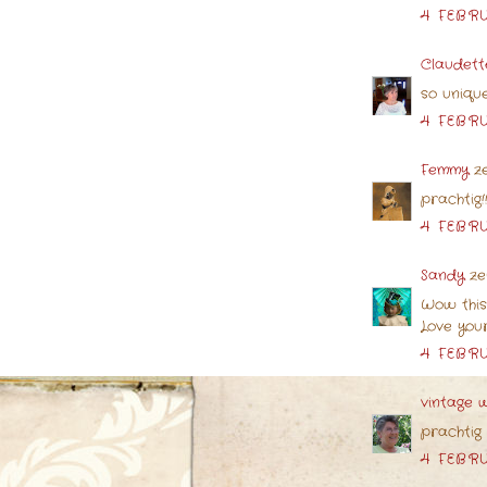
4 FEBRU
Claudett
so unique.
4 FEBRU
Femmy
ze
prachtig!!
4 FEBRU
Sandy
ze
Wow this i
Love your
4 FEBRU
vintage w
prachtig !
4 FEBRU