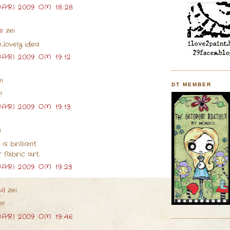
ARI 2009 OM 18:28
e
zei
...lovely idea
ARI 2009 OM 19:12
i
DT MEMBER
!
ARI 2009 OM 19:13
i
s brilliant.
 fabric art.
ARI 2009 OM 19:23
il
zei
!!
ARI 2009 OM 19:46