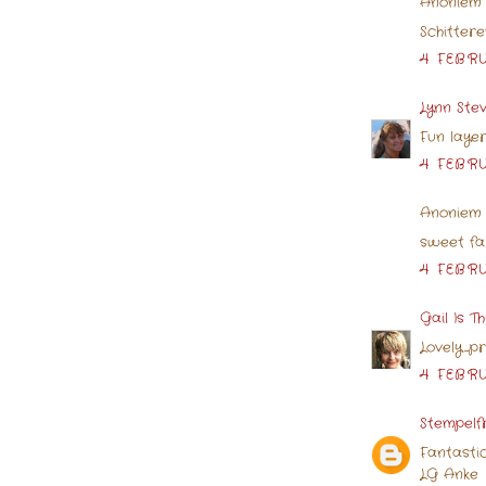
Anoniem 
Schitteren
4 FEBRU
Lynn Ste
Fun laye
4 FEBRU
Anoniem 
sweet fa
4 FEBRU
Gail Is T
Lovely....
4 FEBRU
Stempelf
Fantastic
LG Anke