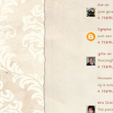
Sue
zei
Love your
4 FEBRU
Dymphie
wat een 
4 FEBRU
Yitte
zei
Prachtig!!!
4 FEBRU
Anoniem 
Hij is sc
4 FEBRU
Kris Dick
This piec